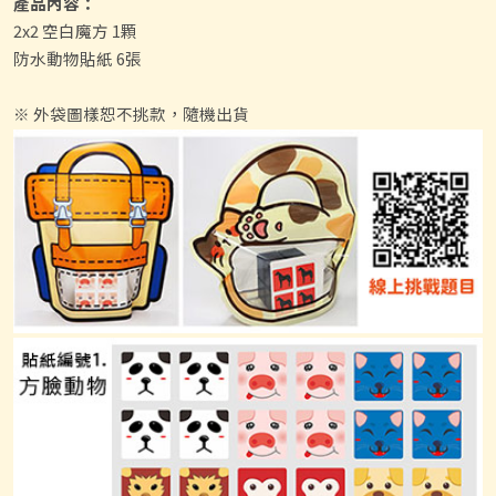
產品內容：
2x2 空白魔方 1顆
防水動物貼紙 6張
※ 外袋圖樣恕不挑款，隨機出貨