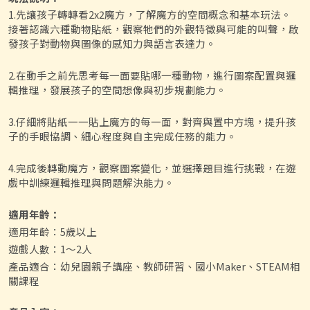
1.先讓孩子轉轉看2x2魔方，了解魔方的空間概念和基本玩法。
接著認識六種動物貼紙，觀察牠們的外觀特徵與可能的叫聲，啟
發孩子對動物與圖像的感知力與語言表達力。
2.在動手之前先思考每一面要貼哪一種動物，進行圖案配置與邏
輯推理，發展孩子的空間想像與初步規劃能力。
3.仔細將貼紙一一貼上魔方的每一面，對齊與置中方塊，提升孩
子的手眼協調、細心程度與自主完成任務的能力。
4.完成後轉動魔方，觀察圖案變化，並選擇題目進行挑戰，在遊
戲中訓練邏輯推理與問題解決能力。
適用年齡：
適用年齡：5歲以上
遊戲人數：1～2人
產品適合：幼兒園親子講座、教師研習、國小Maker、STEAM相
關課程