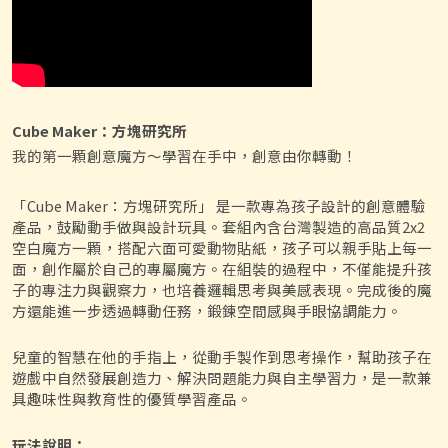
Cube Maker：方塊研究所
我的第一顆創意魔方～學習在手中，創意由你轉動！
「Cube Maker：方塊研究所」 是一款專為孩子設計的創意體驗
產品，鼓勵動手做與設計玩具。套組內含台灣製造的高品質2x2
空白魔方一顆，搭配六面可愛動物貼紙，孩子可以親手貼上每一
面，創作屬於自己的專屬魔方。在組裝的過程中，不僅能提升孩
子的專注力與觀察力，也培養邏輯思考與美感表現。完成後的魔
方還能進一步透過轉動任務，鍛鍊空間感與手眼協調能力。
兒童的智慧在他的手指上，從動手製作到思考操作，幫助孩子在
遊戲中自然發展創造力、解決問題能力與自主學習力，是一款兼
具趣味性與教育性的優質學習產品。
玩法說明：