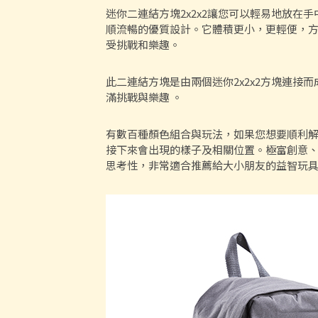
迷你二連結方塊2x2x2讓您可以輕易地放在
順流暢的優質設計。它體積更小，更輕便，
受挑戰和樂趣。
此二連結方塊是由兩個迷你2x2x2方塊連接
滿挑戰與樂趣 。
有數百種顏色組合與玩法，如果您想要順利
接下來會出現的樣子及相關位置。極富創意
思考性，非常適合推薦給大小朋友的益智玩