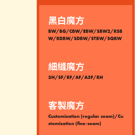
黑白魔方
BW/BG/CBW/EBW/SBW2/RSB
W/RDBW/SDBW/STBW/SQBW
細縫魔方
3H/SF/RF/AF/A3F/RH
客製魔方
Customization (regular seam)/Cu
stomization (fine-seam)