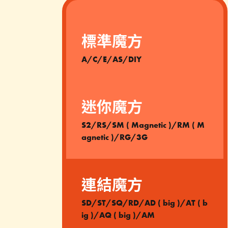
標準魔方
A/C/E/AS/DIY
迷你魔方
S2/RS/SM ( Magnetic )/RM ( M
agnetic )/RG/3G
連結魔方
SD/ST/SQ/RD/AD ( big )/AT ( b
ig )/AQ ( big )/AM