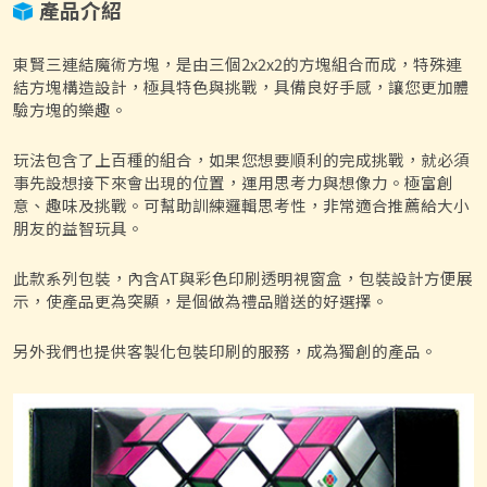
產品介紹
東賢三連結魔術方塊，是由三個2x2x2的方塊組合而成，特殊連
結方塊構造設計，極具特色與挑戰，具備良好手感，讓您更加體
驗方塊的樂趣。
玩法包含了上百種的組合，如果您想要順利的完成挑戰，就必須
事先設想接下來會出現的位置，運用思考力與想像力。極富創
意、趣味及挑戰。可幫助訓練邏輯思考性，非常適合推薦給大小
朋友的益智玩具。
此款系列包裝，內含AT與彩色印刷透明視窗盒，包裝設計方便展
示，使產品更為突顯，是個做為禮品贈送的好選擇。
另外我們也提供客製化包裝印刷的服務，成為獨創的產品。