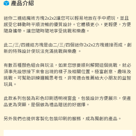
產品介紹
迷你二連結魔術方塊2x2x2讓您可以輕易地放在手中把玩，並且
感受它轉動時平順流暢的優質設計。它體積更小，更輕便，方便
隨身攜帶。讓您隨時隨地享受挑戰和樂趣。
此二/三/四連結方塊是由二/三/四個迷你2x2x2方塊連接而成，創
新的特殊設計使玩法充滿挑戰與樂趣 。
有數百種顏色組合與玩法，如果您想要順利解開這個挑戰，就必
須事先設想接下來會出現的樣子及相關位置。極富創意、趣味及
挑戰。可幫助訓練邏輯思考性，非常適合推薦給大小朋友的益智
玩具。
此款系列包裝為彩色印刷透明視窗盒，包裝設計方便展示，使產
品更為突顯，是個做為禮品贈送的好選擇。
另外我們也提供客製化包裝印刷的服務，成為獨創的產品。