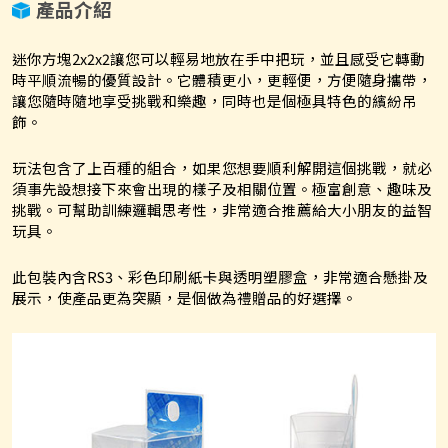
產品介紹
迷你方塊2x2x2讓您可以輕易地放在手中把玩，並且感受它轉動
時平順流暢的優質設計。它體積更小，更輕便，方便隨身攜帶，
讓您隨時隨地享受挑戰和樂趣，同時也是個極具特色的繽紛吊
飾。
玩法包含了上百種的組合，如果您想要順利解開這個挑戰，就必
須事先設想接下來會出現的樣子及相關位置。極富創意、趣味及
挑戰。可幫助訓練邏輯思考性，非常適合推薦給大小朋友的益智
玩具。
此包裝內含RS3、彩色印刷紙卡與透明塑膠盒，非常適合懸掛及
展示，使產品更為突顯，是個做為禮贈品的好選擇。