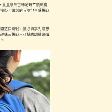
玩，並且感受它轉動時平順流暢
身攜帶，讓您隨時隨地享受挑戰
解開這個挑戰，就必須事先設想
、趣味及挑戰。可幫助訓練邏輯
具。