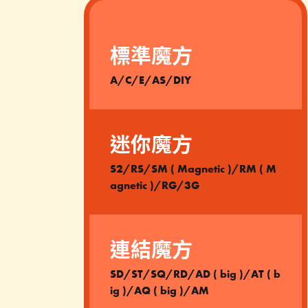
標準魔方
A/C/E/AS/DIY
迷你魔方
S2/RS/SM ( Magnetic )/RM ( M
agnetic )/RG/3G
連結魔方
SD/ST/SQ/RD/AD ( big )/AT ( b
ig )/AQ ( big )/AM