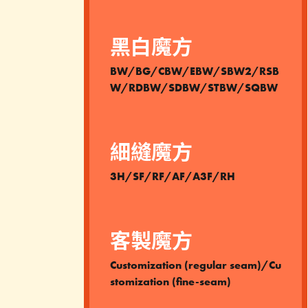
黑白魔方
BW/BG/CBW/EBW/SBW2/RSB
W/RDBW/SDBW/STBW/SQBW
細縫魔方
3H/SF/RF/AF/A3F/RH
客製魔方
Customization (regular seam)/Cu
stomization (fine-seam)