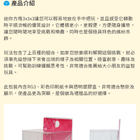
產品介紹
迷你方塊3x3x3讓您可以輕易地放在手中把玩，並且感受它轉動
時平順流暢的優質設計。它體積更小，更輕便，方便隨身攜帶，
讓您隨時隨地享受挑戰和樂趣，同時也是個極具特色的繽紛吊
飾。
玩法包含了上百種的組合，如果您想要順利解開這個挑戰，就必
須事先設想接下來會出現的樣子及相關位置。極富創意、趣味及
挑戰。可幫助訓練邏輯思考性，非常適合推薦給大小朋友的益智
玩具。
此包裝內含RG3、彩色印刷紙卡與透明塑膠盒，非常適合懸掛及
展示，使產品更為突顯，是個做為禮贈品的好選擇。