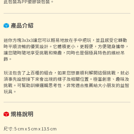
此包裝為PP塑膠袋包裝。
產品介紹
迷你方塊3x3x3讓您可以輕易地放在手中把玩，並且感受它轉動
時平順流暢的優質設計。它體積更小，更輕便，方便隨身攜帶，
讓您隨時隨地享受挑戰和樂趣，同時也是個極具特色的繽紛吊
飾。
玩法包含了上百種的組合，如果您想要順利解開這個挑戰，就必
須事先設想接下來會出現的樣子及相關位置。極富創意、趣味及
挑戰。可幫助訓練邏輯思考性，非常適合推薦給大小朋友的益智
玩具。
規格說明
尺寸: 5 cm x 5 cm x 13.5 cm