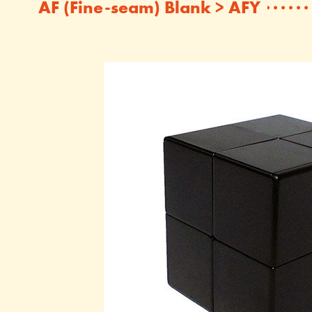
AF (Fine-seam) Blank > AFY