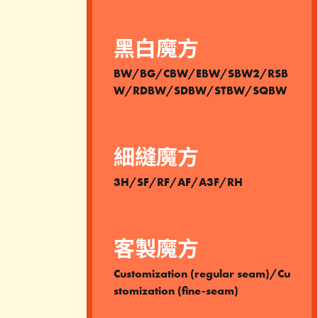
黑白魔方
BW/BG/CBW/EBW/SBW2/RSB
W/RDBW/SDBW/STBW/SQBW
細縫魔方
3H/SF/RF/AF/A3F/RH
客製魔方
Customization (regular seam)/Cu
stomization (fine-seam)