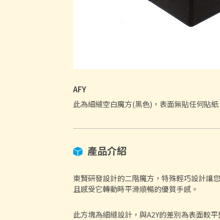
AFY
此為細縫空白魔方(黑色)，表面無貼任何貼紙
產品介紹
東賢研發設計的二階魔方，特殊輕巧設計讓
且感受它轉動時平滑順暢的優質手感。
此方塊為細縫設計，與A2Y的差別為表面較