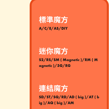
標準魔方
A/C/E/AS/DIY
迷你魔方
S2/RS/SM ( Magnetic )/RM ( M
agnetic )/3G/RG
連結魔方
SD/ST/SQ/RD/AD ( big )/AT ( b
ig )/AQ ( big )/AM