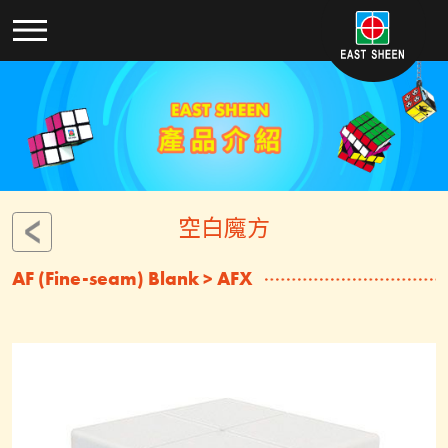
空白魔方
AF (Fine-seam) Blank > AFX